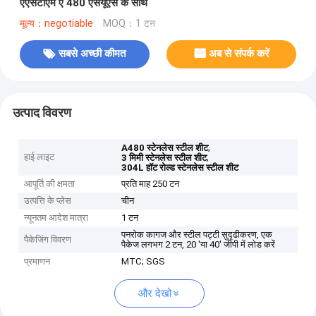
एएसटीएम ए 480 एसयूएस के साथ
मूल्य：negotiable
MOQ：1 टन
सबसे अच्छी कीमत
अब से संपर्क करें
उत्पाद विवरण
,
A480 स्टेनलेस स्टील शीट
हाई लाइट
,
3 मिमी स्टेनलेस स्टील शीट
304L हॉट रोल्ड स्टेनलेस स्टील शीट
आपूर्ति की क्षमता
प्रति माह 250 टन
उत्पत्ति के प्लेस
चीन
न्यूनतम आदेश मात्रा
1 टन
पनरोक कागज और स्टील पट्टी सुदृढीकरण, एक
पैकेजिंग विवरण
पैकेज लगभग 2 टन, 20 'या 40' जीपी में लोड करें
प्रमाणन
MTC; SGS
और देखो