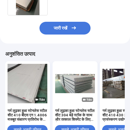
एसयूएस के साथ
जारी रखें
अनुशंसित उत्पाद
गर्म लुढ़का हुआ स्टेनलेस स्टील
गर्म लुढ़का हुआ स्टेनलेस स्टील
गर्म लुढ़का हुआ स्टे
शीट 410 बीएस एन 1.4006
शीट 304 बड़े स्टॉक के साथ
शीट 410 430 304 
मजबूत संक्षारण प्रतिरोध के
और तत्काल शिपमेंट के लिए
प्रसंस्करण उद्योग क
साथ
तैयार
सबसे अच्छी कीमत
सबसे अच्छी कीमत
सबसे अच्छी 