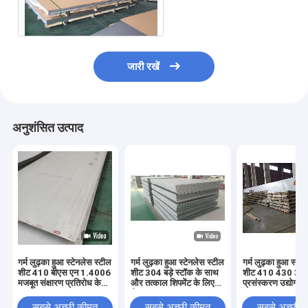
6 मिमी मोटाई के साथ
जारी रखें
अनुशंसित उत्पाद
गर्म लुढ़का हुआ स्टेनलेस स्टील
गर्म लुढ़का हुआ स्टेनलेस स्टील
गर्म लुढ़का हुआ स्टे
शीट 410 बीएस एन 1.4006
शीट 304 बड़े स्टॉक के साथ
शीट 410 430 304 
मजबूत संक्षारण प्रतिरोध के
और तत्काल शिपमेंट के लिए
प्रसंस्करण उद्योग क
साथ
तैयार
सबसे अच्छी कीमत
सबसे अच्छी कीमत
सबसे अच्छी 