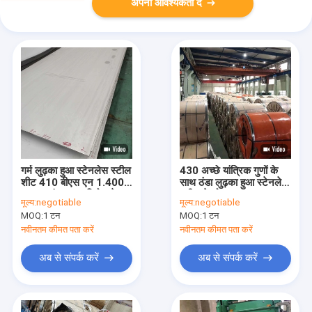
अपनी आवश्यकता दें
गर्म लुढ़का हुआ स्टेनलेस स्टील
430 अच्छे यांत्रिक गुणों के
शीट 410 बीएस एन 1.4006
साथ ठंडा लुढ़का हुआ स्टेनलेस
मजबूत संक्षारण प्रतिरोध के
स्टील के रोल
मूल्य:
negotiable
मूल्य:
negotiable
साथ
MOQ:
1 टन
MOQ:
1 टन
नवीनतम कीमत पता करें
नवीनतम कीमत पता करें
अब से संपर्क करें
अब से संपर्क करें