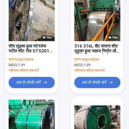
शीत लुढ़का हुआ स्टेनलेस
316 316L बीए समाप्त शीत
स्टील शीट रोल STS201
लुढ़का हुआ जहाज निर्माण और
STS202 STS410
सर्जिकल उपकरण के लिए
मूल्य:
negotiable
मूल्य:
negotiable
STS430
स्टेनलेस स्टील शीट
MOQ:
1 टन
MOQ:
1 टन
नवीनतम कीमत पता करें
नवीनतम कीमत पता करें
अब से संपर्क करें
अब से संपर्क करें
होम
उत्पादों
break