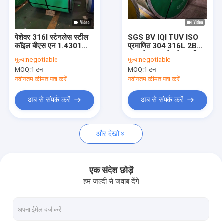
हमारे बारे में
हमसे संपर्क करें
पेशेवर 316l स्टेनलेस स्टील
SGS BV IQI TUV ISO
कॉइल बीएस एन 1.4301
प्रमाणित 304 316L 2B
1.4401 1.4404
खत्म के साथ स्टेनलेस स्टील
मूल्य:
negotiable
मूल्य:
negotiable
1200x1mm
के कोल्ड रोल
MOQ:
1 टन
MOQ:
1 टन
कोल्ड रोल्ड स्टेनलेस स्टील शीट
नवीनतम कीमत पता करें
नवीनतम कीमत पता करें
हॉट रोल्ड स्टेनलेस स्टील शीट
अब से संपर्क करें
अब से संपर्क करें
कोल्ड रोल्ड स्टेनलेस स्टील का तार
और देखो
वेल्डेड स्टेनलेस स्टील पाइप
कार्बन स्टील शीट
एक संदेश छोड़ें
हम जल्दी से जवाब देंगे
निकल मिश्र धातु इस्पात
निर्बाध स्टेनलेस स्टील पाइप