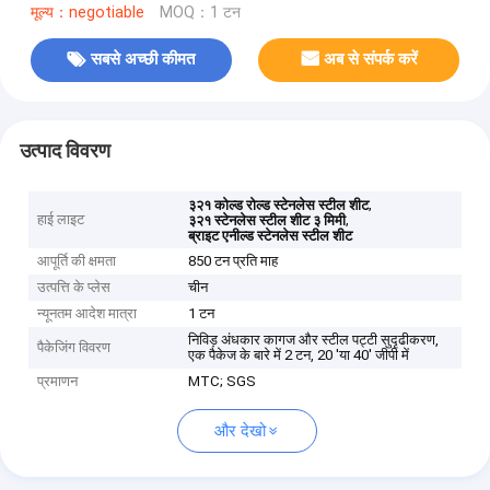
मूल्य：negotiable
MOQ：1 टन
सबसे अच्छी कीमत
अब से संपर्क करें
उत्पाद विवरण
,
३२१ कोल्ड रोल्ड स्टेनलेस स्टील शीट
हाई लाइट
,
३२१ स्टेनलेस स्टील शीट ३ मिमी
ब्राइट एनील्ड स्टेनलेस स्टील शीट
आपूर्ति की क्षमता
850 टन प्रति माह
उत्पत्ति के प्लेस
चीन
न्यूनतम आदेश मात्रा
1 टन
निविड़ अंधकार कागज और स्टील पट्टी सुदृढीकरण,
पैकेजिंग विवरण
एक पैकेज के बारे में 2 टन, 20 'या 40' जीपी में
प्रमाणन
MTC; SGS
और देखो