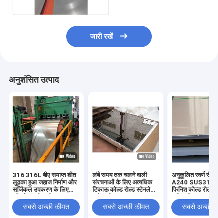
जारी रखें
अनुशंसित उत्पाद
316 316L बीए समाप्त शीत
लंबे समय तक चलने वाली
अनुकूलित स्वर्ण र
लुढ़का हुआ जहाज निर्माण और
संरचनाओं के लिए अत्यधिक
A240 SUS316L 
सर्जिकल उपकरण के लिए
टिकाऊ कोल्ड रोल्ड स्टेनलेस
फिनिश कोल्ड रोल्ड स
स्टेनलेस स्टील शीट
स्टील शीट
स्टील शीट
सबसे अच्छी कीमत
सबसे अच्छी कीमत
सबसे अच्छी 