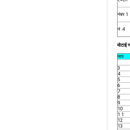
नंबर 1
नं .4
मोटाई न
नाप
3
4
5
6
7
8
9
10
1 1
12
13