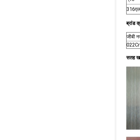
316ए
ब्रांड 
जीबी नय
022C
सतह खत