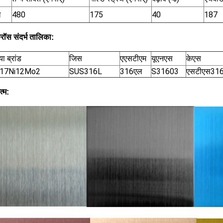
ल
480
175
40
187
क्रॉस संदर्भ तालिका:
ा ब्रांड
जिस
एएसटीएम
यूएनएस
केएस
r17Ni12Mo2
SUS316L
316एल
S31603
एसटीएस316
्म: