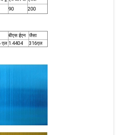
90
200
बीएस ईएन
जैसा
 एल
1.4404
316एल