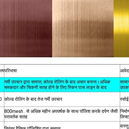
्म
परिभाषा
आवे
गर्मी उपचार द्वारा समाप्त, कोल्ड रोलिंग के बाद अचार बनाना।अधिक
सामान
चमकदार और चिकनी सतह होने के लिए स्किन पास लाइन के बाद
उपकर
0
कोल्ड रोलिंग के बाद तेज गर्मी उपचार
रसोई 
800mesh . से अधिक महीन अपघर्षक के साथ पॉलिश करके दर्पण जैसी
निर्म
परावर्तक सतह
लिफ्ट
वास्तु
निरंतर रैखिक पॉलिशिंग द्वारा समाप्त