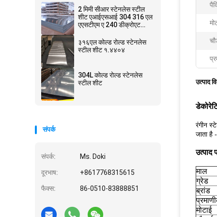
पैक
2 मिमी सीआर स्टेनलेस स्टील
शीट एआईएसआई 304 316 एल
मो
एएसटीएम ए 240 डीक्रोएट
एसएस प्लेट
चौड
३१६एल कोल्ड रोल्ड स्टेनलेस
स्टील शीट १.४४०४
प्र
304L कोल्ड रोल्ड स्टेनलेस
उत्पाद व
स्टील शीट
डेकोरेट
रंगीन स्
संपर्क
जाता है 
उत्पाद 
संपर्क:
Ms. Doki
माल
दूरभाष:
+8617768315615
ग्रेड
फैक्स:
86-0510-83888851
ब्रांड
प्रमाण
मोटाई