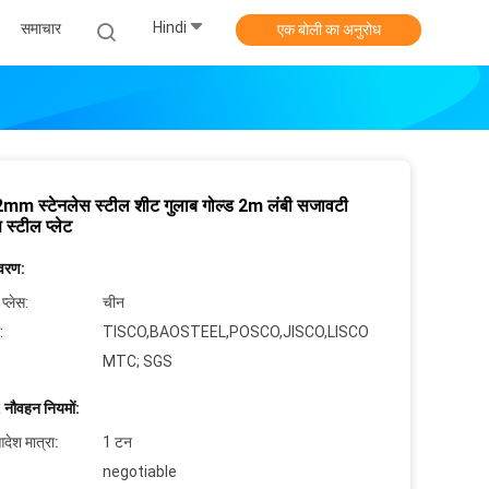
Hindi
समाचार
एक बोली का अनुरोध
mm स्टेनलेस स्टील शीट गुलाब गोल्ड 2m लंबी सजावटी
 स्टील प्लेट
िवरण:
 प्लेस:
चीन
:
TISCO,BAOSTEEL,POSCO,JISCO,LISCO
MTC; SGS
 नौवहन नियमों:
देश मात्रा:
1 टन
negotiable