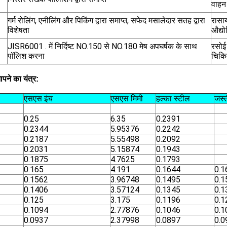
वाहन
गर्म रोलिंग, एनीलिंग और पिकिंग द्वारा समाप्त, सफेद मसालेदार सतह द्वारा
रासा
विशेषता
औद्यो
JISR6001 . में निर्दिष्ट NO.150 से NO.180 मेष अपघर्षक के साथ
रसोई 
पॉलिश करना
चिकि
ापने का यंत्र:
एसएस इंच
एसएस मिमी
हल्का स्टील
जस्त
0.25
6.35
0.2391
0.2344
5.95376
0.2242
0.2187
5.55498
0.2092
0.2031
5.15874
0.1943
0.1875
4.7625
0.1793
0.165
4.191
0.1644
0.1
0.1562
3.96748
0.1495
0.1
0.1406
3.57124
0.1345
0.1
0.125
3.175
0.1196
0.1
0.1094
2.77876
0.1046
0.1
0.0937
2.37998
0.0897
0.0