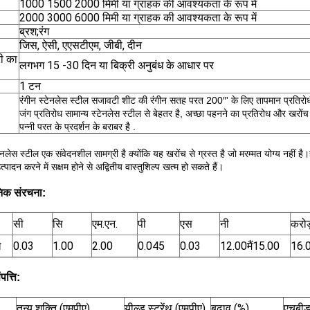
1000 1500 2000 मिमी या ग्राहक की आवश्यकता के रूप में
2000 3000 6000 मिमी या ग्राहक की आवश्यकता के रूप में
ब्रश;रंग
जिस, ऐसी, एएसटीएम, जीबी, दीन
ी का
लगभग 15 -30 दिन या बिक्री अनुबंध के आधार पर
1 टन
रंगीन स्टेनलेस स्टील सजावटी शीट की रंगीन सतह परत 200″' के लिए तापमान प्रतिरो
जंग प्रतिरोध सामान्य स्टेनलेस स्टील से बेहतर है, अच्छा पहनने का प्रतिरोध और खरोंच 
पन्नी परत के प्रदर्शन के बराबर है .
टेनलेस स्टील एक संवेदनशील सामग्री है क्योंकि यह खरोंच से ग्रस्त है जो मरम्मत योग्य नहीं है।
उत्पादन करने में सक्षम होने से अद्वितीय वास्तुशिल्प खत्म हो सकते हैं।
िक संरचना:
सी
सि
एम.एन.
पी
एस
नी
करोड
ल
0.03
1.00
2.00
0.045
0.03
12.00
मैं
15.00
16.
पत्ति:
तन्य शक्ति (एमपीए)
यील्ड स्ट्रेंथ (एमपीए)
बढ़ाव (%)
एचबीडब्