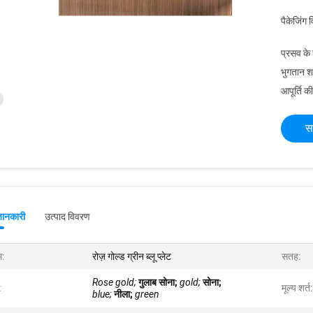
पैकेजिंग 
प्रसव के
भुगतान शर्त
आपूर्ति की
स
जानकारी
उत्पाद विवरण
म:
रोज़ गोल्ड ग्रीन ब्लू प्लेट
सतह:
Rose gold;
गुलाब सोना;
gold;
सोना;
:
मूल्य शर्त:
blue;
नीला;
green