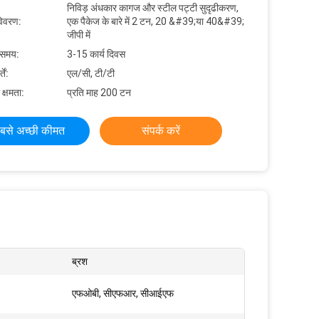
निविड़ अंधकार कागज और स्टील पट्टी सुदृढीकरण,
विवरण:
एक पैकेज के बारे में 2 टन, 20 &#39;या 40&#39;
जीपी में
 समय:
3-15 कार्य दिवस
ें:
एल/सी, टी/टी
 क्षमता:
प्रति माह 200 टन
बसे अच्छी कीमत
संपर्क करें
ब्रश
एफओबी, सीएफआर, सीआईएफ