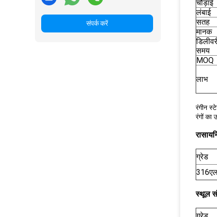
चौड़ाई
लंबाई
सतह
संपर्क करें
मानक
डिलीवर
समय
MOQ
लाभ
रंगीन स्
रंगों का 
रासायन
ग्रेड
316ए
स्थूल सं
ग्रेड