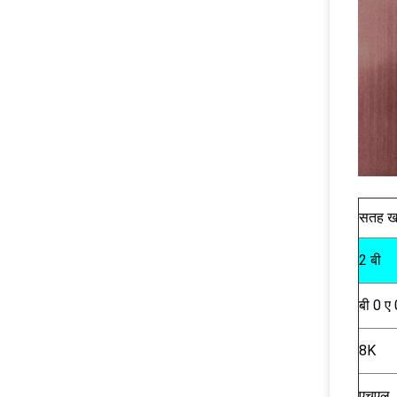
सतह खत
2 बी
बी 0 ए 
8K
एचएल