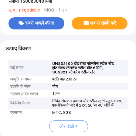
समाप्त 1500x3048 मिमी
मूल्य：negotiable
MOQ：1 टन
सबसे अच्छी कीमत
अब से संपर्क करें
उत्पाद विवरण
,
UNS32100 हॉट रोल्ड स्टेनलेस स्टील शीट
हाई लाइट
,
हॉट रोल्ड स्टेनलेस स्टील शीट 6 मिमी
SUS321 स्टेनलेस स्टील प्लेट
आपूर्ति की क्षमता
प्रति माह 200 टन
उत्पत्ति के प्लेस
चीन
न्यूनतम आदेश मात्रा
1 टन
निविड़ अंधकार कागज और स्टील पट्टी सुदृढीकरण,
पैकेजिंग विवरण
एक पैकेज के बारे में 2 टन, 20 'या 40' जीपी में
प्रमाणन
MTC; SGS
और देखो