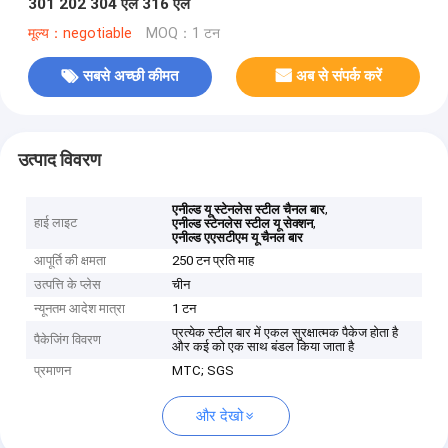
301 202 304 एल 316 एल
मूल्य：negotiable
MOQ：1 टन
सबसे अच्छी कीमत
अब से संपर्क करें
उत्पाद विवरण
,
एनील्ड यू स्टेनलेस स्टील चैनल बार
हाई लाइट
,
एनील्ड स्टेनलेस स्टील यू सेक्शन
एनील्ड एएसटीएम यू चैनल बार
आपूर्ति की क्षमता
250 टन प्रति माह
उत्पत्ति के प्लेस
चीन
न्यूनतम आदेश मात्रा
1 टन
प्रत्येक स्टील बार में एकल सुरक्षात्मक पैकेज होता है
पैकेजिंग विवरण
और कई को एक साथ बंडल किया जाता है
प्रमाणन
MTC; SGS
और देखो