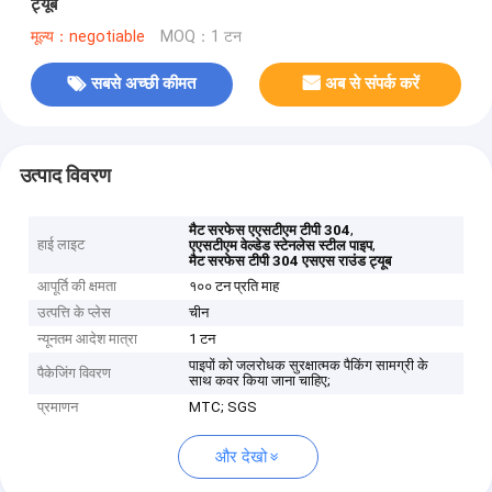
ट्यूब
मूल्य：negotiable
MOQ：1 टन
सबसे अच्छी कीमत
अब से संपर्क करें
उत्पाद विवरण
,
मैट सरफेस एएसटीएम टीपी 304
हाई लाइट
,
एएसटीएम वेल्डेड स्टेनलेस स्टील पाइप
मैट सरफेस टीपी 304 एसएस राउंड ट्यूब
आपूर्ति की क्षमता
१०० टन प्रति माह
उत्पत्ति के प्लेस
चीन
न्यूनतम आदेश मात्रा
1 टन
पाइपों को जलरोधक सुरक्षात्मक पैकिंग सामग्री के
पैकेजिंग विवरण
साथ कवर किया जाना चाहिए;
प्रमाणन
MTC; SGS
और देखो