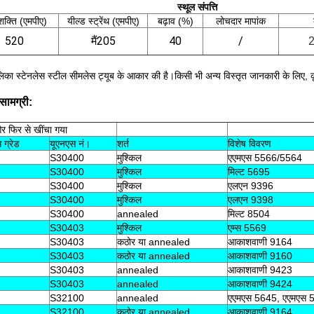
स्थूल संपत्ति
शक्ति (एमपीए)
यील्ड स्ट्रेंथ (एमपीए)
बढ़ाव (%)
लोचदार मापांक
520
मैं
205
40
/
लिका स्टेनलेस स्टील सीमलेस ट्यूब के आकार की है।किसी भी अन्य विस्तृत जानकारी के लिए, क
 सामग्री:
और फिर से खींचा गया
 ग्रेड
यूएनएस नं।
शर्त
विशेष विवरण
S30400
मुश्किल
एएमएस 5566/5564
S30400
मुश्किल
मिल्ट 5695
S30400
मुश्किल
एलएन 9396
S30400
मुश्किल
एलएन 9398
S30400
annealed
मिल्ट 8504
S30403
मुश्किल
एम्स 5569
S30403
कठोर या annealed
आकाशवाणी 9164
S30403
कठोर या annealed
आकाशवाणी 9160
S30403
annealed
आकाशवाणी 9423
S30403
annealed
आकाशवाणी 9424
S32100
annealed
एएमएस 5645, एएमएस 
S32100
कठोर या annealed
आकाशवाणी 9164