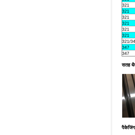
321
321
321
321
321
321
321/3
347
347
सतह धैर्
पैकेजिंग