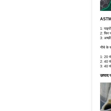
ASTM A
1: पाइपो
2: फिर 
3: अच्छी
नीचे के 
1: 20 फ
2: 40 फ
3: 40 फ
उत्पाद प