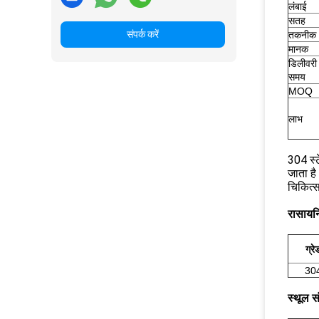
लंबाई
सतह
संपर्क करें
तकनीक
मानक
डिलीवरी
समय
MOQ
लाभ
304 स्ट
जाता है
चिकित्स
रासायन
ग्रे
30
स्थूल सं