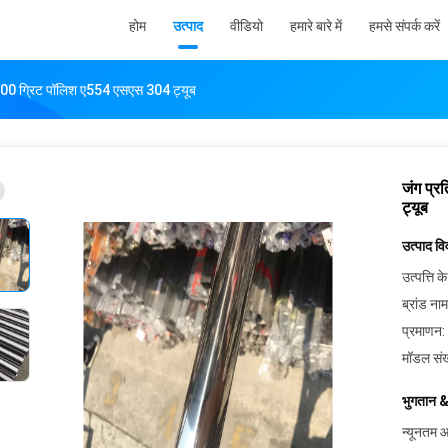
होम
उत्पाद
वीडियो
हमारे बारे में
हमसे संपर्क करें
ूब 600 ग्रिट पॉलिश ए554 एसएस 304 ट्यूब
जंग प्र
ट्यूब
उत्पाद व
उत्पत्ति के
ब्रांड नाम
प्रमाणन:
मॉडल संख
भुगतान &
न्यूनतम आ