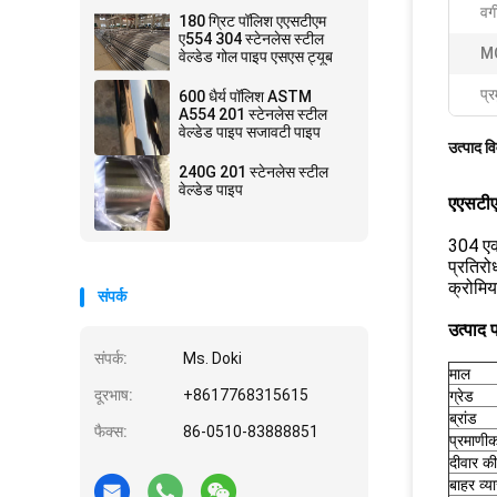
वर्
180 ग्रिट पॉलिश एएसटीएम
ए554 304 स्टेनलेस स्टील
M
वेल्डेड गोल पाइप एसएस ट्यूब
प्र
600 धैर्य पॉलिश ASTM
A554 201 स्टेनलेस स्टील
वेल्डेड पाइप सजावटी पाइप
उत्पाद व
240G 201 स्टेनलेस स्टील
वेल्डेड पाइप
एएसटीएम
304 एक 
प्रतिरो
क्रोमि
संपर्क
उत्पाद 
संपर्क:
Ms. Doki
माल
दूरभाष:
+8617768315615
ग्रेड
ब्रांड
फैक्स:
86-0510-83888851
प्रमाणी
दीवार की
बाहर व्य