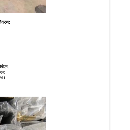
विवरण:
ीबीएम;
एम;
CBM।