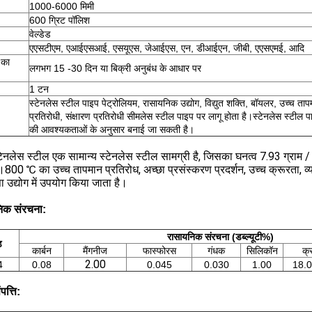
1000-6000 मिमी
600 ग्रिट पॉलिश
वेल्डेड
एएसटीएम, एआईएसआई, एसयूएस, जेआईएस, एन, डीआईएन, जीबी, एएसएमई, आदि
 का
लगभग 15 -30 दिन या बिक्री अनुबंध के आधार पर
1 टन
स्टेनलेस स्टील पाइप पेट्रोलियम, रासायनिक उद्योग, विद्युत शक्ति, बॉयलर, उच्च ता
प्रतिरोधी, संक्षारण प्रतिरोधी सीमलेस स्टील पाइप पर लागू होता है।स्टेनलेस स्टील प
की आवश्यकताओं के अनुसार बनाई जा सकती है।
ेनलेस स्टील एक सामान्य स्टेनलेस स्टील सामग्री है, जिसका घनत्व 7.93 ग्राम / से
।800 ℃ का उच्च तापमान प्रतिरोध, अच्छा प्रसंस्करण प्रदर्शन, उच्च क्रूरता, व
ा उद्योग में उपयोग किया जाता है।
िक संरचना:
रासायनिक संरचना (डब्ल्यूटी%)
ड
कार्बन
मैंगनीज
फास्फोरस
गंधक
सिलिकॉन
क्
2.00
4
0.08
0.045
0.030
1.00
18.0
पत्ति: