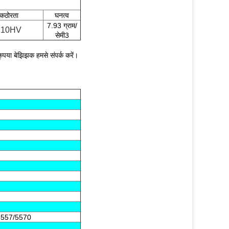
कठोरता
घनत्व
7.93 ग्राम/
210HV
सेमी3
ृपया बेझिझक हमसे संपर्क करें।
5557/5570