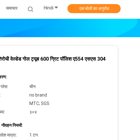
Hindi
समाचार
एक बोली का अनुरोध
तिरोधी वेल्डेड गोल ट्यूब 600 ग्रिट पॉलिश ए554 एसएस 304
िवरण:
 प्लेस:
चीन
:
no brand
MTC; SGS
्या:
३०४
 नौवहन नियमों:
देश मात्रा:
1 टन