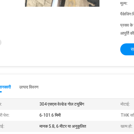
मूल्य:
पैकेजिंग 
प्रसव के
आपूर्ति की
स
जानकारी
उत्पाद विवरण
म:
304 एसएस वेल्डेड गोल टयूबिंग
मोटाई:
ी घेरा:
6-101.6 मिमी
THK सहिष
ाई:
मानक 5.8, 6 मीटर या अनुकूलित
खत्म हो: