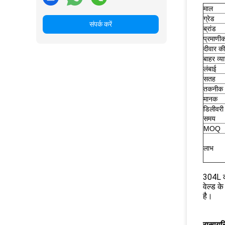
माल
ग्रेड
संपर्क करें
ब्रांड
प्रमाणी
दीवार की
बाहर व्य
लंबाई
सतह
तकनीक
मानक
डिलीवरी
समय
MOQ
लाभ
304L कम
वेल्ड के
है।
रासायन