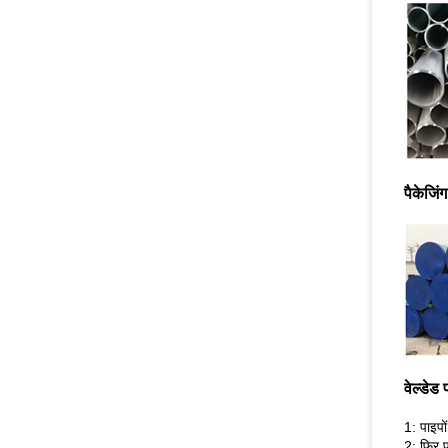
पैकेजिंग
वेल्डेड
1: पाइपो
2: फिर 