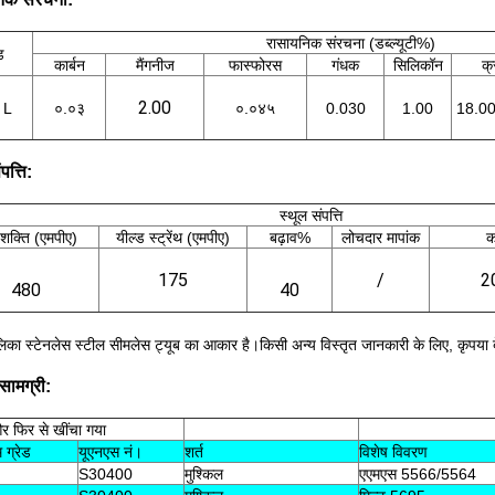
रासायनिक संरचना (डब्ल्यूटी%)
ड
कार्बन
मैंगनीज
फास्फोरस
गंधक
सिलिकॉन
क्
2.00
 L
०.०३
०.०४५
0.030
1.00
18.00
पत्ति:
स्थूल संपत्ति
 शक्ति (एमपीए)
यील्ड स्ट्रेंथ (एमपीए)
बढ़ाव%
लोचदार मापांक
क
175
/
2
480
40
लिका स्टेनलेस स्टील सीमलेस ट्यूब का आकार है।किसी अन्य विस्तृत जानकारी के लिए, कृपया 
 सामग्री:
और फिर से खींचा गया
 ग्रेड
यूएनएस नं।
शर्त
विशेष विवरण
S30400
मुश्किल
एएमएस 5566/5564