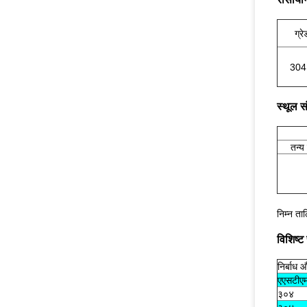
ग्रे
304
स्थूल सं
तन्य
निम्न ता
विशिष्ट
निर्बाध 
एएसटीएम
३०४