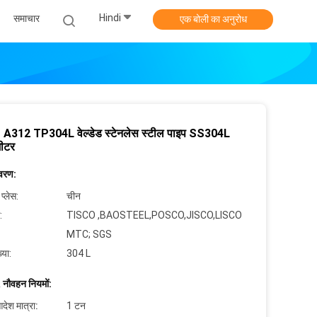
Hindi
समाचार
एक बोली का अनुरोध
312 TP304L वेल्डेड स्टेनलेस स्टील पाइप SS304L
मीटर
िवरण:
 प्लेस:
चीन
:
TISCO ,BAOSTEEL,POSCO,JISCO,LISCO
MTC; SGS
्या:
304 L
 नौवहन नियमों:
देश मात्रा:
1 टन