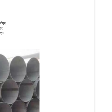
बीएम;
एम;
ीएम।