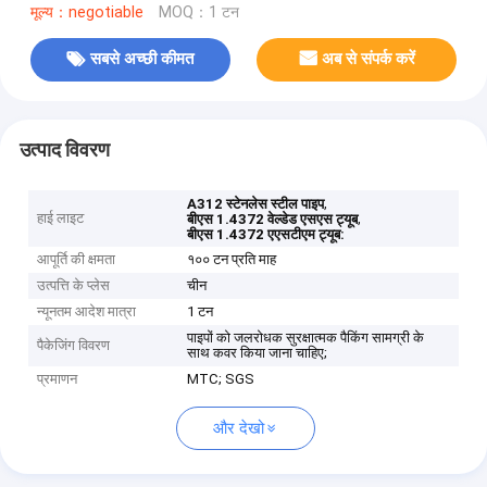
मूल्य：negotiable
MOQ：1 टन
सबसे अच्छी कीमत
अब से संपर्क करें
उत्पाद विवरण
,
A312 स्टेनलेस स्टील पाइप
हाई लाइट
,
बीएस 1.4372 वेल्डेड एसएस ट्यूब
बीएस 1.4372 एएसटीएम ट्यूब:
आपूर्ति की क्षमता
१०० टन प्रति माह
उत्पत्ति के प्लेस
चीन
न्यूनतम आदेश मात्रा
1 टन
पाइपों को जलरोधक सुरक्षात्मक पैकिंग सामग्री के
पैकेजिंग विवरण
साथ कवर किया जाना चाहिए;
प्रमाणन
MTC; SGS
और देखो