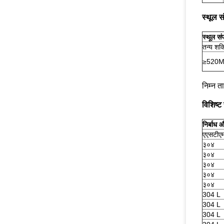
स्थूल सं
स्थूल संप
तन्य शक्
≥520
निम्न त
विशिष्ट
निर्बाध 
एएसटीएम
३०४
३०४
३०४
३०४
३०४
304 L
304 L
304 L