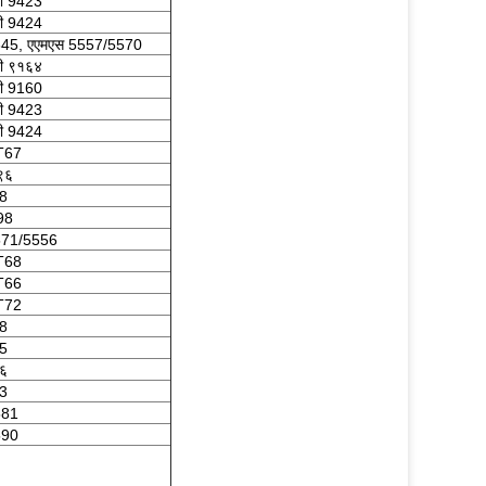
ी 9423
ी 9424
645, एएमएस 5557/5570
ी ९१६४
ी 9160
ी 9423
ी 9424
T67
९६
08
98
571/5556
T68
T66
T72
08
45
०६
73
581
590