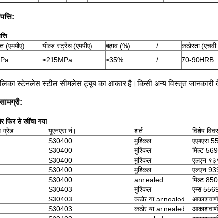
पत्ति:
त्ति
ति (एमपीए)
यील्ड स्ट्रेंथ (एमपीए)
बढ़ाव (%)
/
कठोरता (एचवी 
MPa
≥215MPa
≥35%
/
70-90HRB
ालिका स्टेनलेस स्टील सीमलेस ट्यूब का आकार है।किसी अन्य विस्तृत जानकारी क
 सामग्री:
और फिर से खींचा गया
 ग्रेड
यूएनएस नं।
शर्त
विशेष विव
S30400
मुश्किल
एएमएस 5
S30400
मुश्किल
मिल्ट 56
S30400
मुश्किल
एलएन ९३
S30400
मुश्किल
एलएन 93
S30400
annealed
मिल्ट 85
S30403
मुश्किल
एम्स 556
S30403
कठोर या annealed
आकाशवाण
S30403
कठोर या annealed
आकाशवाण