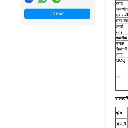
ब्रांड
प्रमाणी
संपर्क करें
दीवार की
बाहर व्य
लंबाई
सतह
तकनीक
मानक
डिलीवरी
समय
MOQ
लाभ
रासायन
ग्रेड
904ली