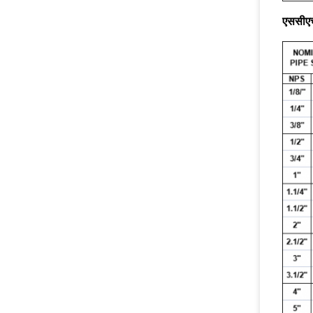
एससीए