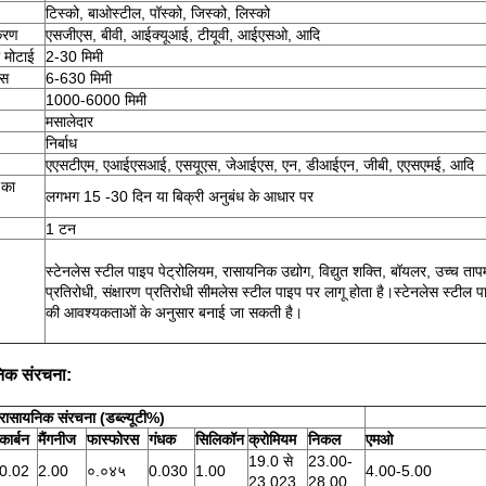
टिस्को, बाओस्टील, पॉस्को, जिस्को, लिस्को
करण
एसजीएस, बीवी, आईक्यूआई, टीयूवी, आईएसओ, आदि
 मोटाई
2-30 मिमी
ास
6-630 मिमी
1000-6000 मिमी
मसालेदार
निर्बाध
एएसटीएम, एआईएसआई, एसयूएस, जेआईएस, एन, डीआईएन, जीबी, एएसएमई, आदि
 का
लगभग 15 -30 दिन या बिक्री अनुबंध के आधार पर
1 टन
स्टेनलेस स्टील पाइप पेट्रोलियम, रासायनिक उद्योग, विद्युत शक्ति, बॉयलर, उच्च ता
प्रतिरोधी, संक्षारण प्रतिरोधी सीमलेस स्टील पाइप पर लागू होता है।स्टेनलेस स्टील प
की आवश्यकताओं के अनुसार बनाई जा सकती है।
िक संरचना:
रासायनिक संरचना (डब्ल्यूटी%)
कार्बन
मैंगनीज
फास्फोरस
गंधक
सिलिकॉन
क्रोमियम
निकल
एमओ
19.0 से
23.00-
0.02
2.00
०.०४५
0.030
1.00
4.00-5.00
23.023
28.00