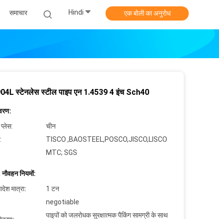
Hindi
समाचार
एक बोली का अनुरोध
 904L स्टेनलेस स्टील पाइप एन 1.4539 4 इंच Sch40
िवरण:
 प्लेस:
चीन
:
TISCO ,BAOSTEEL,POSCO,JISCO,LISCO
MTC; SGS
 नौवहन नियमों:
देश मात्रा:
1 टन
negotiable
पाइपों को जलरोधक सुरक्षात्मक पैकिंग सामग्री के साथ