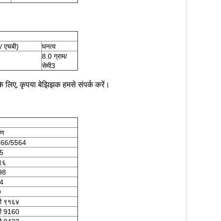
/ एचबी)
घनत्व
8.0 ग्राम/
सेमी3
े लिए, कृपया बेझिझक हमसे संपर्क करें।
रण
566/5564
95
९६
98
04
9
ी ९१६४
ी 9160