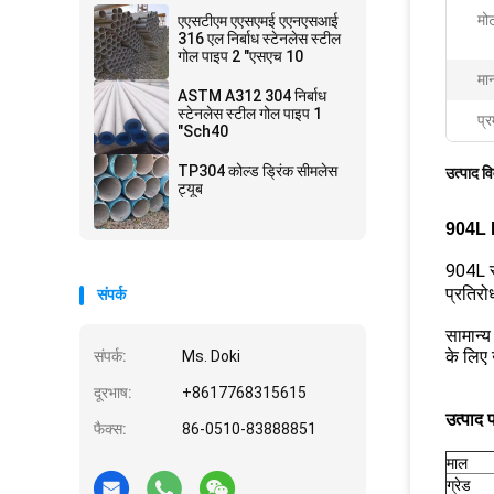
मोट
एएसटीएम एएसएमई एएनएसआई
316 एल निर्बाध स्टेनलेस स्टील
गोल पाइप 2 "एसएच 10
मा
ASTM A312 304 निर्बाध
स्टेनलेस स्टील गोल पाइप 1
प्र
"Sch40
TP304 कोल्ड ड्रिंक सीमलेस
उत्पाद व
ट्यूब
904L E
904L स
प्रतिरो
संपर्क
सामान्य
के लिए
संपर्क:
Ms. Doki
दूरभाष:
+8617768315615
उत्पाद 
फैक्स:
86-0510-83888851
माल
ग्रेड