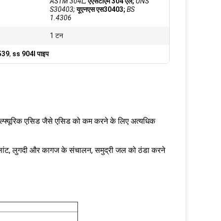
ASTM 304L;
एएसटीएम 304 एल;
UNS
S30403;
यूएनएस एस30403;
BS
1.4306
1 टन
4539
,
ss 904l पाइप
रिक एसिड जैसे एसिड को कम करने के लिए अत्यधिक
 प्लांट, लुगदी और कागज के संचालन, समुद्री जल को ठंडा करने